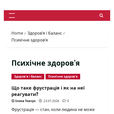
Skip
to
content
Primary
Menu
Home
Здоров’я і баланс
Психічне здоров’я
Психічне здоров’я
Здоров’я і баланс
Психічне здоров’я
Що таке фрустрація і як на неї
реагувати?
Ілона Ткачук
23.07.2026
0
Фрустрація — стан, коли людина не може