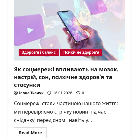
які
крадуть
молодість
Здоров’я і баланс
Психічне здоров’я
Як соцмережі впливають на мозок,
настрій, сон, психічне здоров’я та
стосунки
Ілона Ткачук
16.01.2026
0
Соцмережі стали частиною нашого життя:
ми перевіряємо стрічку новин під час
сніданку, перед сном і навіть у...
Read
Read More
more