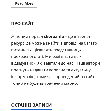
Read
Read More
more
about
Депресія:
симптоми,
причини
ПРО САЙТ
та
методи
лікування
Жіночий портал
skoro.info
– це інтернет-
ресурс, де можна знайти відповіді на багато
питань, які цікавлять представниць
прекрасної статі. Ми раді вітати всіх
відвідувачок, які завітали до нас. Наші автори
прагнуть надавати корисну та актуальну
інформацію, тому час, проведений на сайті,
точно не буде витрачений марно.
ОСТАННІ ЗАПИСИ