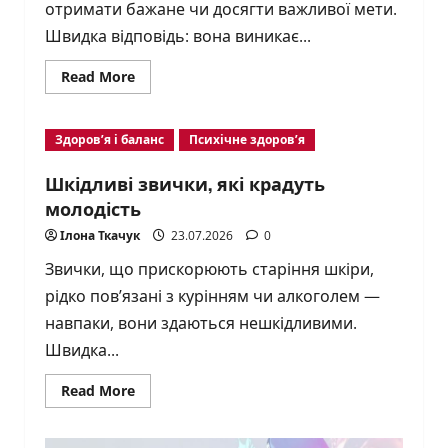
отримати бажане чи досягти важливої мети.
Швидка відповідь: вона виникає...
Read
Read More
more
about
Що
таке
Здоров’я і баланс
Психічне здоров’я
фрустрація
і
як
Шкідливі звички, які крадуть
на
неї
молодість
реагувати?
Ілона Ткачук
23.07.2026
0
Звички, що прискорюють старіння шкіри,
рідко пов’язані з курінням чи алкоголем —
навпаки, вони здаються нешкідливими.
Швидка...
Read
Read More
more
about
Шкідливі
звички,