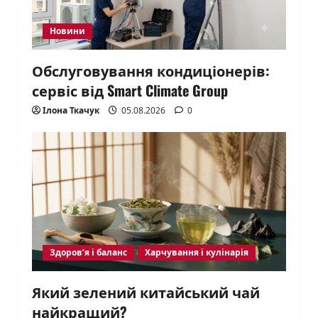
Новини
Обслуговування кондиціонерів:
сервіс від Smart Climate Group
Ілона Ткачук
05.08.2026
0
Здоров’я і баланс
Харчування і кулінарія
Який зелений китайський чай
найкращий?