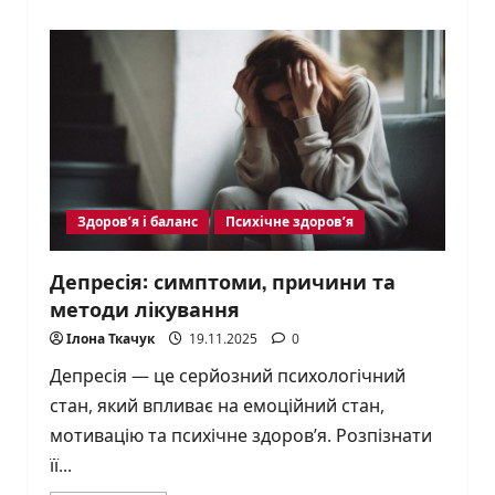
about
Як
соцмережі
впливають
на
мозок,
настрій,
сон,
психічне
здоров’я
та
стосунки
Здоров’я і баланс
Психічне здоров’я
Депресія: симптоми, причини та
методи лікування
Ілона Ткачук
19.11.2025
0
Депресія — це серйозний психологічний
стан, який впливає на емоційний стан,
мотивацію та психічне здоров’я. Розпізнати
її...