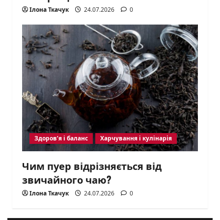
Ілона Ткачук
24.07.2026
0
Здоров’я і баланс
Харчування і кулінарія
Чим пуер відрізняється від
звичайного чаю?
Ілона Ткачук
24.07.2026
0