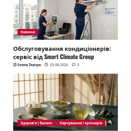
Новини
Обслуговування кондиціонерів:
сервіс від Smart Climate Group
Ілона Ткачук
05.08.2026
0
Здоров’я і баланс
Харчування і кулінарія