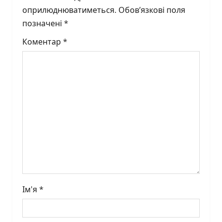
оприлюднюватиметься.
Обов’язкові поля
g
позначені
*
a
Коментар
*
t
i
o
n
Ім'я
*