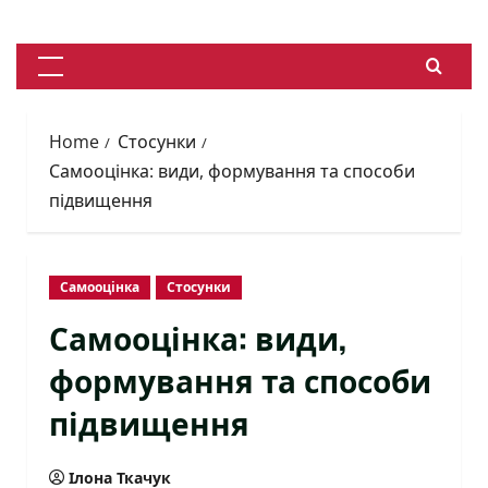
Skip
to
content
Primary
Menu
Home
Стосунки
Самооцінка: види, формування та способи
підвищення
Самооцінка
Стосунки
Самооцінка: види,
формування та способи
підвищення
Ілона Ткачук