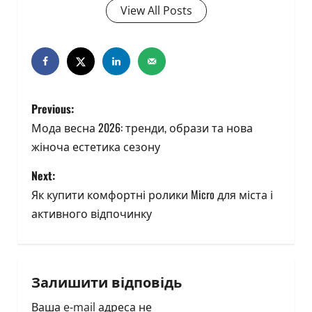
View All Posts
P
Previous:
o
Мода весна 2026: тренди, образи та нова
жіноча естетика сезону
s
Next:
t
Як купити комфортні ролики Micro для міста і
n
активного відпочинку
a
v
Залишити відповідь
i
Ваша e-mail адреса не