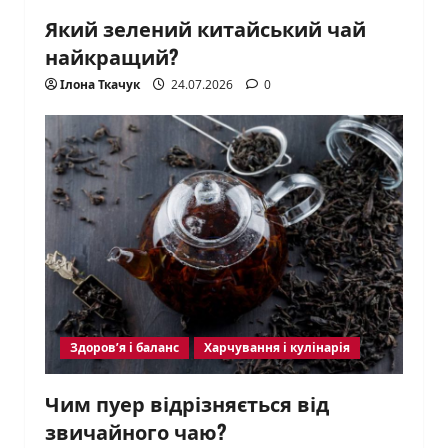
Який зелений китайський чай
найкращий?
Ілона Ткачук
24.07.2026
0
Здоров’я і баланс
Харчування і кулінарія
Чим пуер відрізняється від
звичайного чаю?