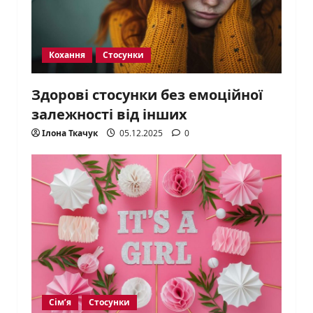
Кохання
Стосунки
Здорові стосунки без емоційної
залежності від інших
Ілона Ткачук
05.12.2025
0
Сім’я
Стосунки