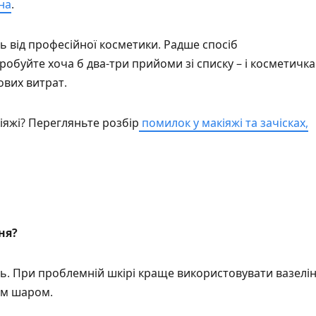
на
.
сь від професійної косметики. Радше спосіб
робуйте хоча б два-три прийоми зі списку – і косметичка
ових витрат.
іяжі? Перегляньте розбір
помилок у макіяжі та зачісках,
ня?
нь. При проблемній шкірі краще використовувати вазелі
ним шаром.