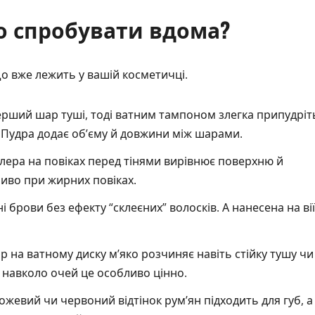
то спробувати вдома?
що вже лежить у вашій косметичці.
рший шар туші, тоді ватним тампоном злегка припудріт
і. Пудра додає об’єму й довжини між шарами.
ера на повіках перед тінями вирівнює поверхню й
ливо при жирних повіках.
і брови без ефекту “склеєних” волосків. А нанесена на вії
 на ватному диску м’яко розчиняє навіть стійку тушу чи
и навколо очей це особливо цінно.
ожевий чи червоний відтінок рум’ян підходить для губ, а