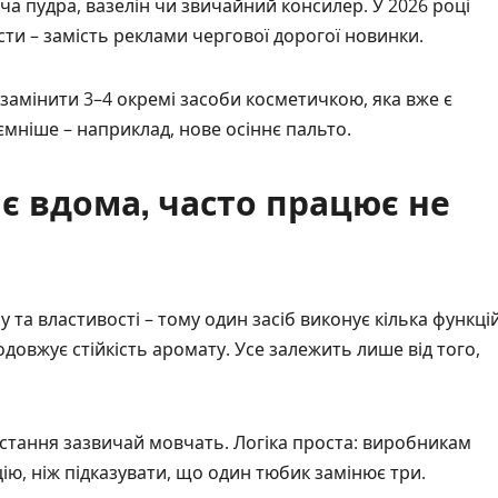
яча пудра, вазелін чи звичайний консилер. У 2026 році
сти – замість реклами чергової дорогої новинки.
замінити 3–4 окремі засоби косметичкою, яка вже є
мніше – наприклад, нове осіннє пальто.
є вдома, часто працює не
 та властивості – тому один засіб виконує кілька функці
продовжує стійкість аромату. Усе залежить лише від того,
истання зазвичай мовчать. Логіка проста: виробникам
ію, ніж підказувати, що один тюбик замінює три.