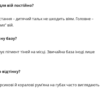
ля вій постійно?
тання – дитячий тальк не шкодить віям. Головне –
х” вій.
ну базу?
є пігмент тіней на місці. Звичайна база іноді лише
о відтінку?
рсикові й коралові рум’яна на губах часто виглядають