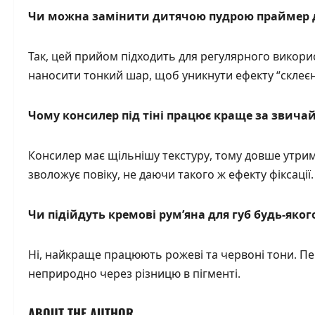
Чи можна замінити дитячою пудрою праймер д
Так, цей прийом підходить для регулярного викорис
наносити тонкий шар, щоб уникнути ефекту “склеєни
Чому консилер під тіні працює краще за звичай
Консилер має щільнішу текстуру, тому довше утриму
зволожує повіку, не даючи такого ж ефекту фіксації.
Чи підійдуть кремові рум’яна для губ будь-яког
Ні, найкраще працюють рожеві та червоні тони. Пе
неприродно через різницю в пігменті.
ABOUT THE AUTHOR