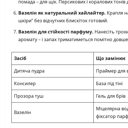
помада – для щік. Персикових і коралових тонів
Вазелін як натуральний хайлайтер.
Крапля на
шкіри” без відчутних блискіток готовий.
Вазелін для стійкості парфуму.
Нанесіть трохи
аромату – і запах триматиметься помітно довше, 
Засіб
Що замінює
Дитяча пудра
Праймер для 
Консилер
База під тіні
Прозора туш
Гель для брів
Міцелярна вод
Вазелін
фіксатор пар