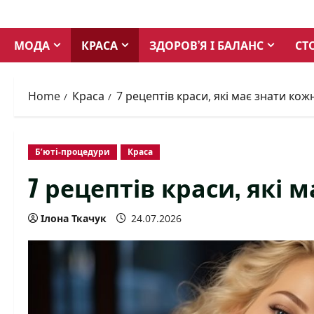
Skip
to
МОДА
КРАСА
ЗДОРОВ’Я І БАЛАНС
СТ
content
Home
Краса
7 рецептів краси, які має знати кож
Б’юті-процедури
Краса
7 рецептів краси, які 
Ілона Ткачук
24.07.2026