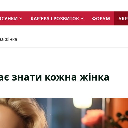
ОСУНКИ
КАР’ЄРА І РОЗВИТОК
ФОРУМ
УКР
на жінка
має знати кожна жінка