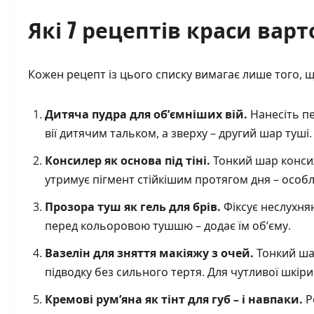
Які 7 рецептів краси вар
Кожен рецепт із цього списку вимагає лише того, 
Дитяча пудра для об’ємніших вій.
Нанесіть пе
вії дитячим тальком, а зверху – другий шар туш
Консилер як основа під тіні.
Тонкий шар консил
утримує пігмент стійкішим протягом дня – особ
Прозора туш як гель для брів.
Фіксує неслухнян
перед кольоровою тушшю – додає їм об’єму.
Вазелін для зняття макіяжу з очей.
Тонкий шар
підводку без сильного тертя. Для чутливої шкір
Кремові рум’яна як тінт для губ – і навпаки.
Р