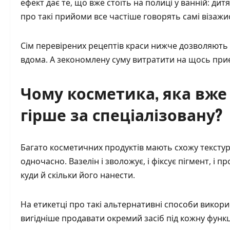
ефект дає те, що вже стоїть на полиці у ванній: дит
про такі прийоми все частіше говорять самі візажи
Сім перевірених рецептів краси нижче дозволяють 
вдома. А зекономлену суму витратити на щось приє
Чому косметика, яка вже 
гірше за спеціалізовану?
Багато косметичних продуктів мають схожу текстуру
одночасно. Вазелін і зволожує, і фіксує пігмент, і 
куди й скільки його нанести.
На етикетці про такі альтернативні способи викор
вигідніше продавати окремий засіб під кожну функц