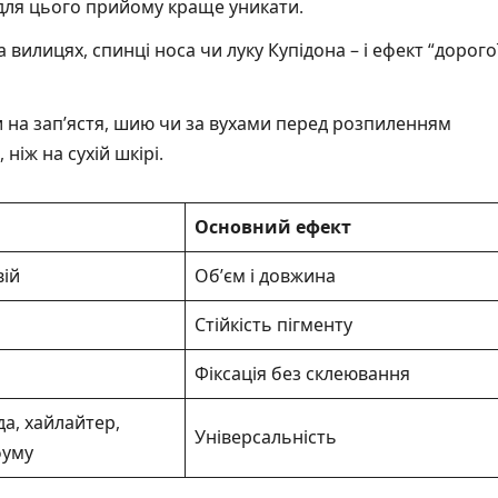
 для цього прийому краще уникати.
 вилицях, спинці носа чи луку Купідона – і ефект “дорого
 на зап’ястя, шию чи за вухами перед розпиленням
ніж на сухій шкірі.
Основний ефект
вій
Об’єм і довжина
Стійкість пігменту
Фіксація без склеювання
а, хайлайтер,
Універсальність
фуму