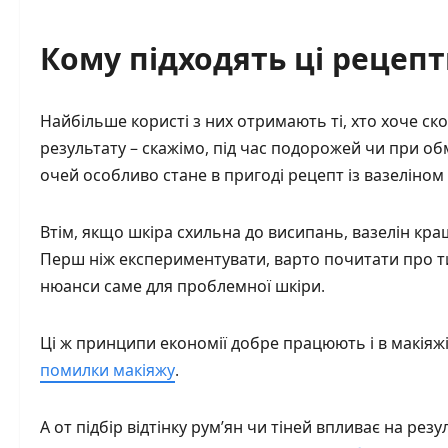
Кому підходять ці рецепт
Найбільше користі з них отримають ті, хто хоче ско
результату – скажімо, під час подорожей чи при о
очей особливо стане в пригоді рецепт із вазеліном
Втім, якщо шкіра схильна до висипань, вазелін кра
Перш ніж експериментувати, варто почитати про т
нюанси саме для проблемної шкіри.
Ці ж принципи економії добре працюють і в макіяжі
помилки макіяжу
.
А от підбір відтінку рум’ян чи тіней впливає на резу