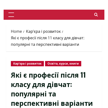
Skip
to
content
Primary
Menu
Home
Кар’єра і розвиток
Які є професії після 11 класу для дівчат:
популярні та перспективні варіанти
Кар’єра і розвиток
Освіта, курси, книги
Які є професії після 11
класу для дівчат:
популярні та
перспективні варіанти