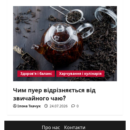
Здоров’я і баланс
Харчування і кулінарія
Чим пуер відрізняється від
звичайного чаю?
Ілона Ткачук
24.07.2026
0
Про нас
Контакти