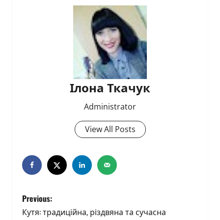
Ілона Ткачук
Administrator
View All Posts
P
Previous:
o
Кутя: традиційна, різдвяна та сучасна