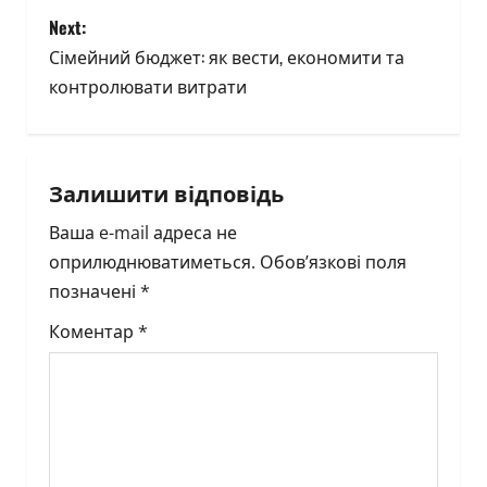
s
Next:
Сімейний бюджет: як вести, економити та
t
контролювати витрати
n
a
Залишити відповідь
v
Ваша e-mail адреса не
i
оприлюднюватиметься.
Обов’язкові поля
позначені
*
g
Коментар
*
a
t
i