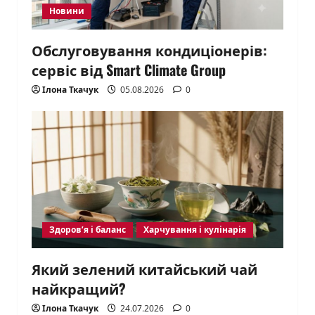
Новини
Обслуговування кондиціонерів:
сервіс від Smart Climate Group
Ілона Ткачук
05.08.2026
0
Здоров’я і баланс
Харчування і кулінарія
Який зелений китайський чай
найкращий?
Ілона Ткачук
24.07.2026
0