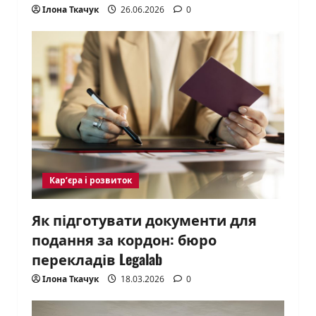
Ілона Ткачук
26.06.2026
0
Кар’єра і розвиток
Як підготувати документи для
подання за кордон: бюро
перекладів Legalab
Ілона Ткачук
18.03.2026
0