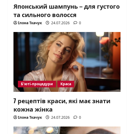
Японський шампунь – для густого
та сильного волосся
Ілона Ткачук
24.07.2026
0
Б’юті-процедури
Краса
7 рецептів краси, які має знати
кожна жінка
Ілона Ткачук
24.07.2026
0