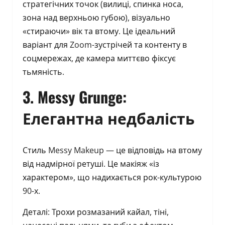
стратегічних точок (вилиці, спинка носа,
зона над верхньою губою), візуально
«стираючи» вік та втому. Це ідеальний
варіант для Zoom-зустрічей та контенту в
соцмережах, де камера миттєво фіксує
тьмяність.
3. Messy Grunge:
Елегантна недбалість
Стиль Messy Makeup — це відповідь на втому
від надмірної ретуші. Це макіяж «із
характером», що надихається рок-культурою
90-х.
Деталі: Трохи розмазаний кайал, тіні,