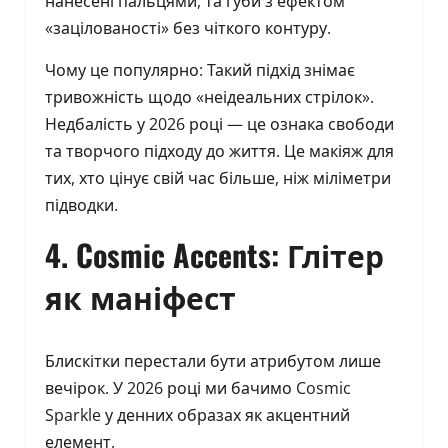
нанесені пальцями, та губи з ефектом
«зацілованості» без чіткого контуру.
Чому це популярно: Такий підхід знімає
тривожність щодо «неідеальних стрілок».
Недбалість у 2026 році — це ознака свободи
та творчого підходу до життя. Це макіяж для
тих, хто цінує свій час більше, ніж міліметри
підводки.
4. Cosmic Accents: Глітер
як маніфест
Блискітки перестали бути атрибутом лише
вечірок. У 2026 році ми бачимо Cosmic
Sparkle у денних образах як акцентний
елемент.