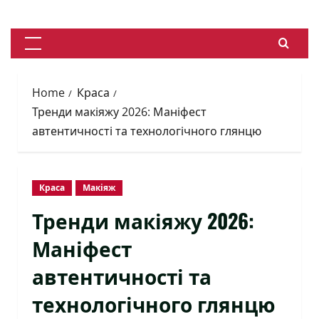
Skip
to
content
Primary
Menu
Home
Краса
Тренди макіяжу 2026: Маніфест
автентичності та технологічного глянцю
Краса
Макіяж
Тренди макіяжу 2026:
Маніфест
автентичності та
технологічного глянцю