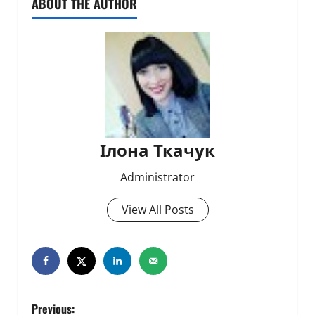
ABOUT THE AUTHOR
Ілона Ткачук
Administrator
View All Posts
P
Previous: