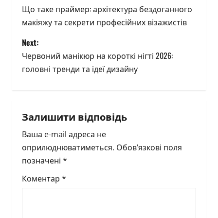
o
Що таке праймер: архітектура бездоганного
макіяжу та секрети професійних візажистів
s
Next:
t
Червоний манікюр на короткі нігті 2026:
n
головні тренди та ідеї дизайну
a
v
Залишити відповідь
i
Ваша e-mail адреса не
оприлюднюватиметься.
Обов’язкові поля
g
позначені
*
a
Коментар
*
t
i