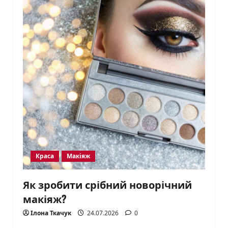
Краса
Макіяж
Як зробити срібний новорічний
макіяж?
Ілона Ткачук
24.07.2026
0