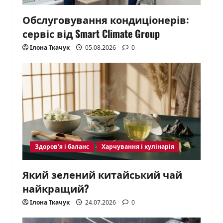
Обслуговування кондиціонерів:
сервіс від Smart Climate Group
Ілона Ткачук
05.08.2026
0
Здоров’я і баланс
Харчування і кулінарія
Який зелений китайський чай
найкращий?
Ілона Ткачук
24.07.2026
0