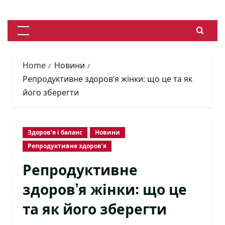
Skip
to
content
Primary
Menu
Home
Новини
Репродуктивне здоров’я жінки: що це та як
його зберегти
Здоров’я і баланс
Новини
Репродуктивне здоров’я
Репродуктивне
здоров’я жінки: що це
та як його зберегти