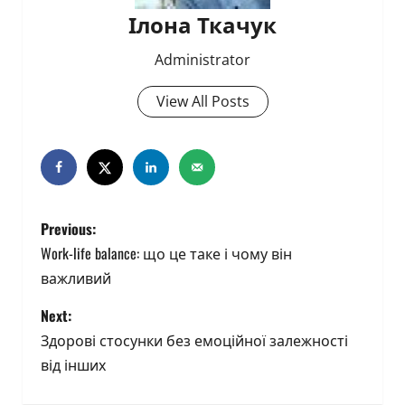
Ілона Ткачук
Administrator
View All Posts
P
Previous:
o
Work-life balance: що це таке і чому він
важливий
s
Next:
t
Здорові стосунки без емоційної залежності
n
від інших