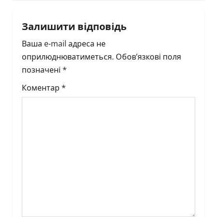
a
v
Залишити відповідь
i
Ваша e-mail адреса не
оприлюднюватиметься.
Обов’язкові поля
g
позначені
*
a
Коментар
*
t
i
o
n