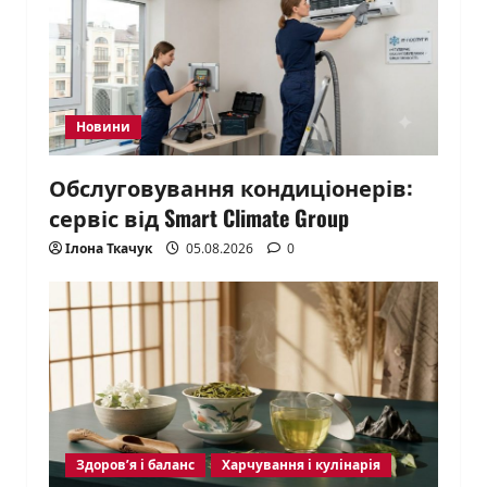
Новини
Обслуговування кондиціонерів:
сервіс від Smart Climate Group
Ілона Ткачук
05.08.2026
0
Здоров’я і баланс
Харчування і кулінарія