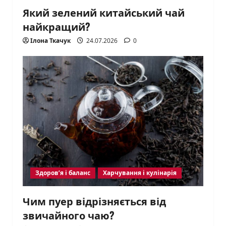
Який зелений китайський чай
найкращий?
Ілона Ткачук
24.07.2026
0
Здоров’я і баланс
Харчування і кулінарія
Чим пуер відрізняється від
звичайного чаю?