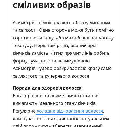
сміливих образів
Асиметричні лінії надають образу динаміки
та свіжості. Одна сторона може бути помітно
коротшою за іншу, або мати більш виражену
текстуру. Нерівномірний, рваний зріз
кінчиків замість чітких прямих лінів робить
форму сучасною та невимушеною.
Асиметрія чудово розкриває всю красу саме
хвилястого та кучерявого волосся.
Порада для здоров’я волосся:
Багаторівневі та асиметричні стрижки
вимагають ідеального стану кінчиків.
Регулярне
холодне відновлення волосся
,
ламінування та використання натуральних
олій допоможуть зберегти дзеркальний