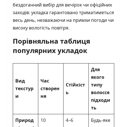
бездоганний вибір для вечірок чи офіційних
заходів: укладка гарантовано триматиметься
весь день, незважаючи на примхи погоди чи
високу вологість повітря.
Порівняльна таблиця
популярних укладок
Для
якого
Вид
Час
Стійкіст
типу
текстур
створен
ь
волосся
и
ня
підходи
ть
Природ
10
4–6
Будь-яке