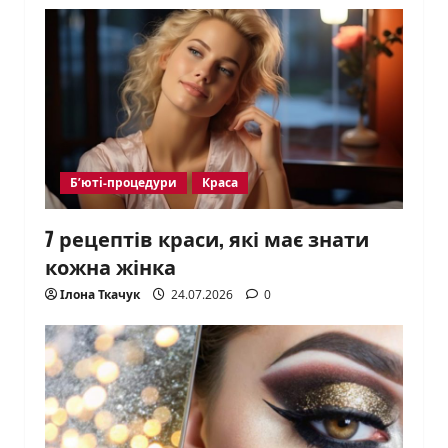
Б’юті-процедури
Краса
7 рецептів краси, які має знати
кожна жінка
Ілона Ткачук
24.07.2026
0