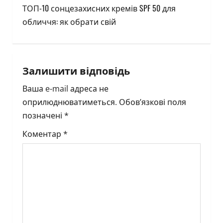
t
ТОП-10 сонцезахисних кремів SPF 50 для
n
обличчя: як обрати свій
a
v
Залишити відповідь
i
Ваша e-mail адреса не
оприлюднюватиметься.
Обов’язкові поля
g
позначені
*
a
Коментар
*
t
i
o
n