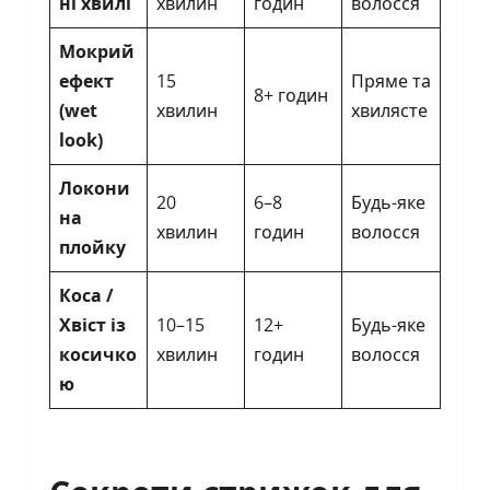
ні хвилі
хвилин
годин
волосся
Мокрий
ефект
15
Пряме та
8+ годин
(wet
хвилин
хвилясте
look)
Локони
20
6–8
Будь-яке
на
хвилин
годин
волосся
плойку
Коса /
Хвіст із
10–15
12+
Будь-яке
косичко
хвилин
годин
волосся
ю