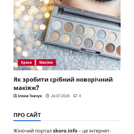
Краса
Макіяж
Як зробити срібний новорічний
макіяж?
Ілона Ткачук
24.07.2026
0
ПРО САЙТ
Жіночий портал
skoro.info
– це інтернет-