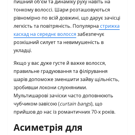
пишний об’єм та динаміку руху навіть на
тонкому волоссі. Шари розташовуються
рівномірно по всій довжині, що дарує зачісці
легкість та повітряність. Популярна
стрижка
каскад на середнє волосся
забезпечує
розкішний силует та невимушеність в
укладці.
Якщо у вас дуже густе й важке волосся,
правильне градуювання та філірування
шарів допоможе зменшити зайву щільність,
зробивши локони слухняними.
Мультишарові зачіски часто доповнюють
чубчиком-завісою (
curtain bangs
), що
прийшов до нас із романтичних 70-х років.
Асиметрія для