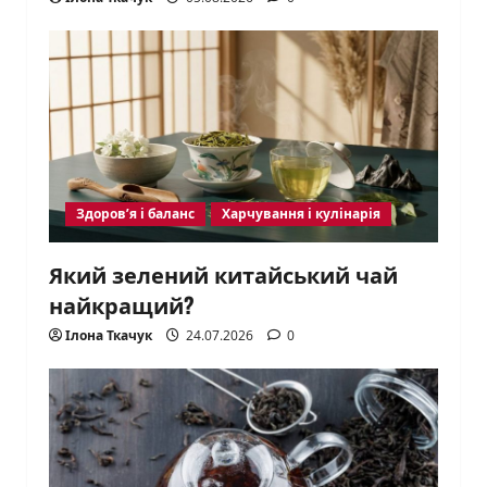
Здоров’я і баланс
Харчування і кулінарія
Який зелений китайський чай
найкращий?
Ілона Ткачук
24.07.2026
0