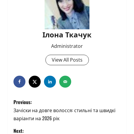
Ілона Ткачук
Administrator
View All Posts
P
Previous:
o
Зачіски на довге волосся: стильні та швидкі
варіанти на 2026 рік
s
Next: