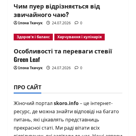
Чим пуер відрізняється від
звичайного чаю?
Ілона Ткачук
24.07.2026
0
Здоров’я і баланс
Харчування і кулінарія
Особливості та переваги стевії
Green Leaf
Ілона Ткачук
24.07.2026
0
ПРО САЙТ
Жіночий портал
skoro.info
– це інтернет-
ресурс, де можна знайти відповіді на багато
питань, які цікавлять представниць
прекрасної статі. Ми раді вітати всіх