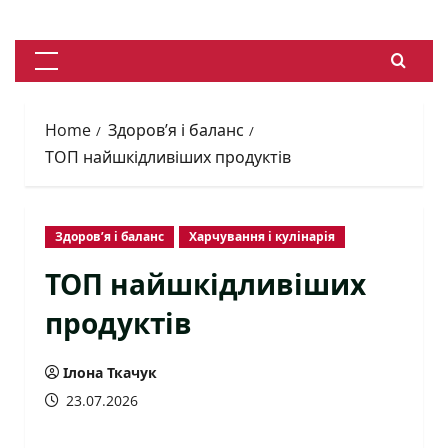
Skip
to
content
Primary
Menu
Home
Здоров’я і баланс
ТОП найшкідливіших продуктів
Здоров’я і баланс
Харчування і кулінарія
ТОП найшкідливіших
продуктів
Ілона Ткачук
23.07.2026