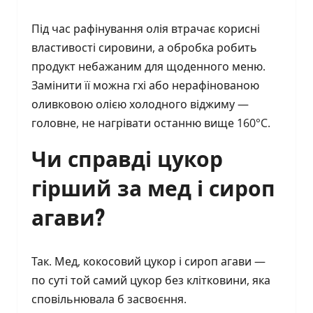
Під час рафінування олія втрачає корисні
властивості сировини, а обробка робить
продукт небажаним для щоденного меню.
Замінити її можна гхі або нерафінованою
оливковою олією холодного віджиму —
головне, не нагрівати останню вище 160°C.
Чи справді цукор
гірший за мед і сироп
агави?
Так. Мед, кокосовий цукор і сироп агави —
по суті той самий цукор без клітковини, яка
сповільнювала б засвоєння.