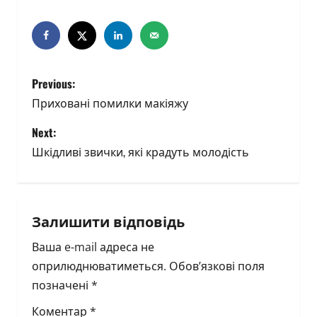
P
Previous:
o
Приховані помилки макіяжу
s
Next:
Шкідливі звички, які крадуть молодість
t
n
a
Залишити відповідь
Ваша e-mail адреса не
v
оприлюднюватиметься.
Обов’язкові поля
i
позначені
*
g
Коментар
*