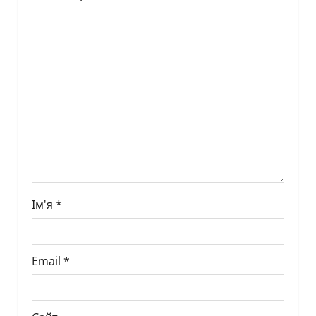
a
t
i
o
n
Ім'я
*
Email
*