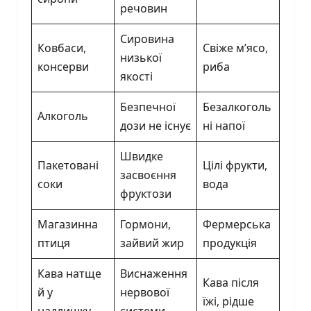
речовин
Сировина
Ковбаси,
Свіже м’ясо,
низької
консерви
риба
якості
Безпечної
Безалкоголь
Алкоголь
дози не існує
ні напої
Швидке
Пакетовані
Цілі фрукти,
засвоєння
соки
вода
фруктози
Магазинна
Гормони,
Фермерська
птиця
зайвий жир
продукція
Кава натще
Виснаження
Кава після
й у
нервової
їжі, рідше