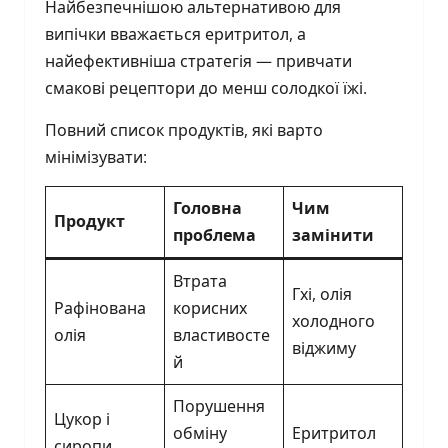
Найбезпечнішою альтернативою для
випічки вважається еритритол, а
найефективніша стратегія — привчати
смакові рецептори до менш солодкої їжі.
Повний список продуктів, які варто
мінімізувати:
Головна
Чим
Продукт
проблема
замінити
Втрата
Гхі, олія
Рафінована
корисних
холодного
олія
властивосте
віджиму
й
Порушення
Цукор і
обміну
Еритритол
сиропи