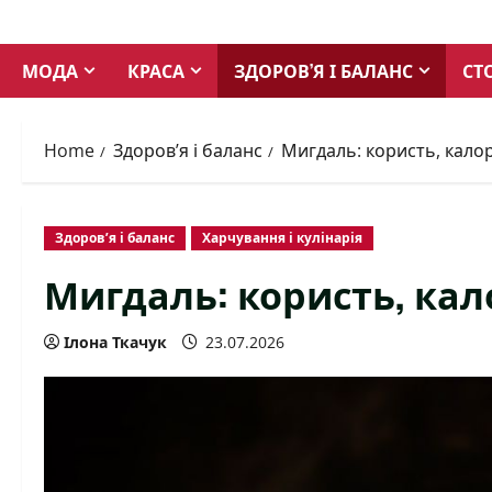
Skip
to
МОДА
КРАСА
ЗДОРОВ’Я І БАЛАНС
СТ
content
Home
Здоров’я і баланс
Мигдаль: користь, калор
Здоров’я і баланс
Харчування і кулінарія
Мигдаль: користь, кало
Ілона Ткачук
23.07.2026