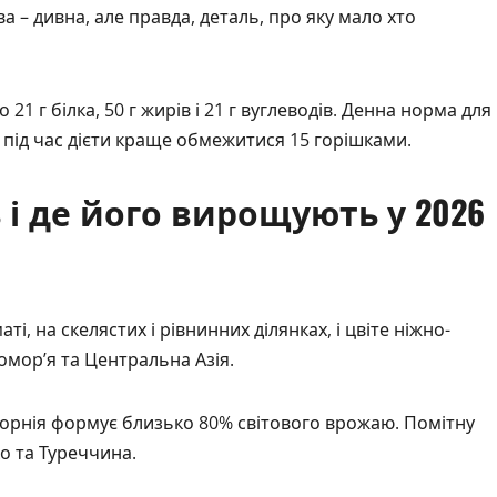
а – дивна, але правда, деталь, про яку мало хто
21 г білка, 50 г жирів і 21 г вуглеводів. Денна норма для
а під час дієти краще обмежитися 15 горішками.
і де його вирощують у 2026
, на скелястих і рівнинних ділянках, і цвіте ніжно-
мор’я та Центральна Азія.
рнія формує близько 80% світового врожаю. Помітну
ко та Туреччина.