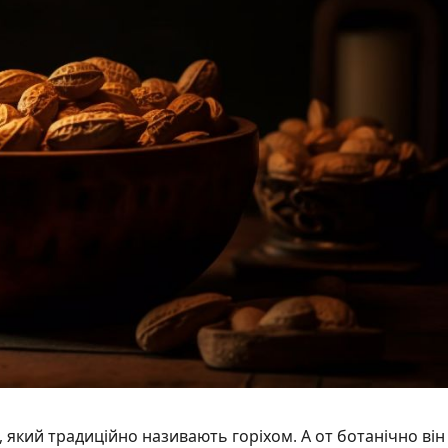
 який традиційно називають горіхом. А от ботанічно він