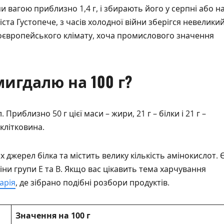
 вагою приблизно 1,4 г, і збирають його у серпні або н
міста Густопече, з часів холодної війни зберігся невелики
ноєвропейського клімату, хоча промислового значення
мигдалю на 100 г?
риблизно 50 г цієї маси – жири, 21 г – білки і 21 г –
клітковина.
джерел білка та містить велику кількість амінокислот. 
міни групи E та B. Якщо вас цікавить тема харчування
арія
, де зібрано подібні розбори продуктів.
Значення на 100 г