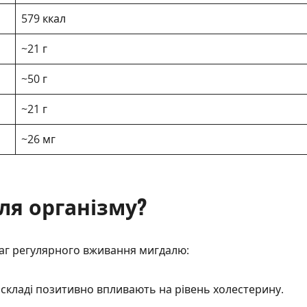
579 ккал
~21 г
~50 г
~21 г
~26 мг
ля організму?
аг регулярного вживання мигдалю:
 складі позитивно впливають на рівень холестерину.