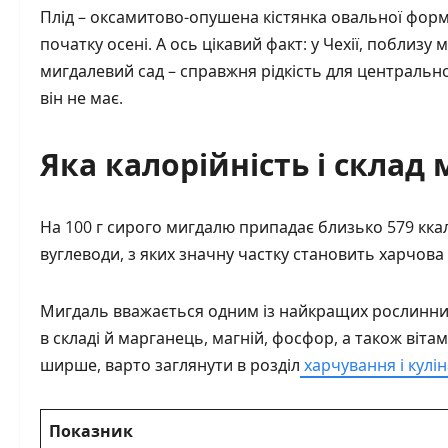
Плід – оксамитово-опушена кістянка овальної форми
початку осені. А ось цікавий факт: у Чехії, поблизу 
мигдалевий сад – справжня рідкість для централь
він не має.
Яка калорійність і склад 
На 100 г сирого мигдалю припадає близько 579 ккал. П
вуглеводи, з яких значну частку становить харчова 
Мигдаль вважається одним із найкращих рослинних 
в складі й марганець, магній, фосфор, а також віта
ширше, варто заглянути в розділ
харчування і кулін
Показник