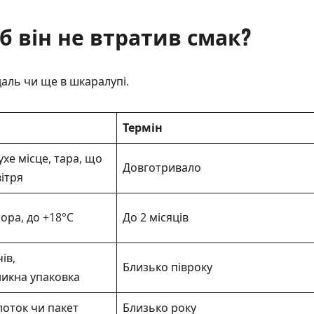
б він не втратив смак?
даль чи ще в шкаралупі.
Термін
хе місце, тара, що
Довготривало
ітря
ора, до +18°C
До 2 місяців
ів,
Близько півроку
икна упаковка
оток чи пакет
Близько року