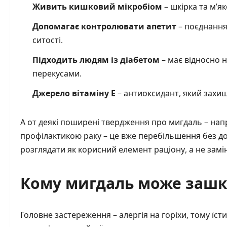
Живить кишковий мікробіом
– шкірка та м’я
Допомагає контролювати апетит
– поєднання 
ситості.
Підходить людям із діабетом
– має відносно н
перекусами.
Джерело вітаміну E
– антиоксидант, який захища
А от деякі поширені твердження про мигдаль – напр
профілактикою раку – це вже перебільшення без д
розглядати як корисний елемент раціону, а не замі
Кому мигдаль може заш
Головне застереження – алергія на горіхи, тому їс