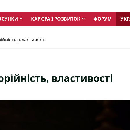
ОСУНКИ
КАР’ЄРА І РОЗВИТОК
ФОРУМ
УКР
ійність, властивості
рійність, властивості