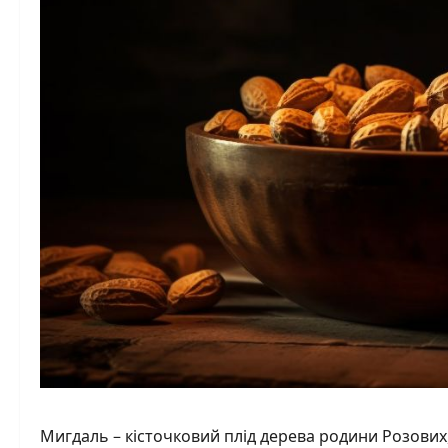
Мигдаль – кісточковий плід дерева родини Розових,