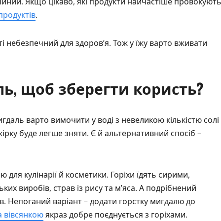
рійний. Якщо цікаво, які продукти найчастіше провокуют
продуктів
.
сті небезпечний для здоров’я. Тож у їжу варто вживати
ль, щоб зберегти користь?
гдаль варто вимочити у воді з невеликою кількістю солі
ірку буде легше зняти. Є й альтернативний спосіб –
 для кулінарії й косметики. Горіхи їдять сирими,
х виробів, страв із рису та м’яса. А подрібнений
в. Непоганий варіант – додати горстку мигдалю до
а вівсянкою
якраз добре поєднується з горіхами.