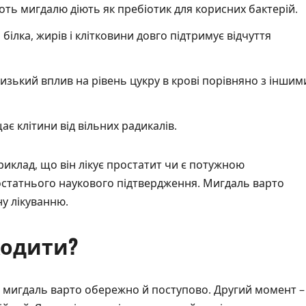
коть мигдалю діють як пребіотик для корисних бактерій.
білка, жирів і клітковини довго підтримує відчуття
изький вплив на рівень цукру в крові порівняно з іншим
є клітини від вільних радикалів.
иклад, що він лікує простатит чи є потужною
остатнього наукового підтвердження. Мигдаль варто
ну лікуванню.
кодити?
ти мигдаль варто обережно й поступово. Другий момент –