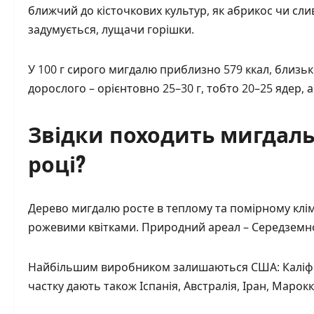
ближчий до кісточкових культур, як абрикос чи слив
задумується, лущачи горішки.
У 100 г сирого мигдалю приблизно 579 ккал, близько 
дорослого – орієнтовно 25–30 г, тобто 20–25 ядер, 
Звідки походить мигдаль 
році?
Дерево мигдалю росте в теплому та помірному кліматі
рожевими квітками. Природний ареал – Середземно
Найбільшим виробником залишаються США: Каліфо
частку дають також Іспанія, Австралія, Іран, Марок