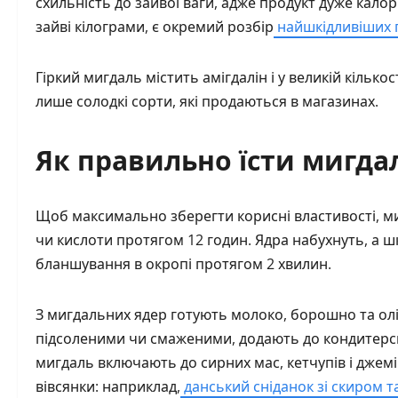
схильність до зайвої ваги, адже продукт дуже кало
зайві кілограми, є окремий розбір
найшкідливіших 
Гіркий мигдаль містить амігдалін і у великій кілько
лише солодкі сорти, які продаються в магазинах.
Як правильно їсти мигда
Щоб максимально зберегти корисні властивості, ми
чи кислоти протягом 12 годин. Ядра набухнуть, а шк
бланшування в окропі протягом 2 хвилин.
З мигдальних ядер готують молоко, борошно та олію
підсоленими чи смаженими, додають до кондитерськи
мигдаль включають до сирних мас, кетчупів і джемі
вівсянки: наприклад,
данський сніданок зі скиром т