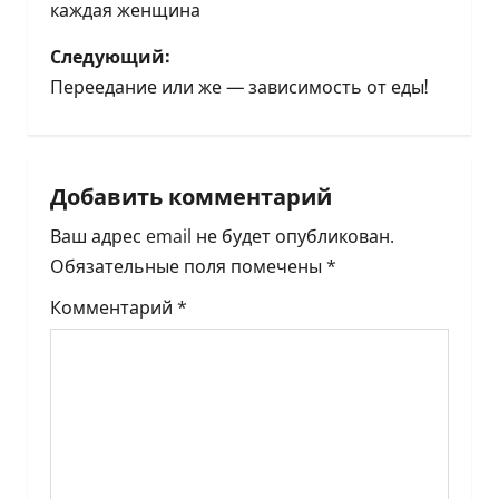
каждая женщина
в
Следующий:
и
Переедание или же — зависимость от еды!
г
а
Добавить комментарий
ц
Ваш адрес email не будет опубликован.
и
Обязательные поля помечены
*
я
Комментарий
*
п
о
з