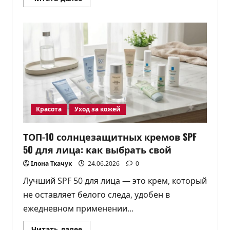
больше
о
Увлажняющие
кремы
для
лица:
как
выбрать
и
правильно
использовать
Красота
Уход за кожей
ТОП-10 солнцезащитных кремов SPF
50 для лица: как выбрать свой
Ілона Ткачук
24.06.2026
0
Лучший SPF 50 для лица — это крем, который
не оставляет белого следа, удобен в
ежедневном применении...
Прочитать
Читать далее