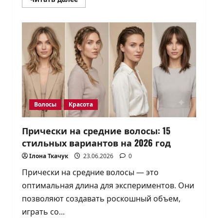
больше
о
ТОП-10
солнцезащитных
кремов
SPF
50
для
лица:
как
выбрать
свой
Волосы
Красота
Прически на средние волосы: 15
стильных вариантов на 2026 год
Ілона Ткачук
23.06.2026
0
Прически на средние волосы — это
оптимальная длина для экспериментов. Они
позволяют создавать роскошный объем,
играть со...