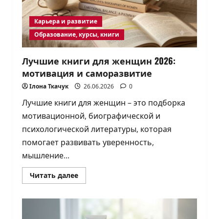
своего
типа
кожи
Карьера и развитие
Образование, курсы, книги
Лучшие книги для женщин 2026:
мотивация и саморазвитие
Ілона Ткачук
26.06.2026
0
Лучшие книги для женщин – это подборка
мотивационной, биографической и
психологической литературы, которая
помогает развивать уверенность,
мышление...
Прочитать
Читать далее
больше
о
Лучшие
книги
для
женщин