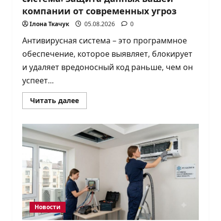
компании от современных угроз
Ілона Ткачук
05.08.2026
0
Антивирусная система – это программное
обеспечение, которое выявляет, блокирует
и удаляет вредоносный код раньше, чем он
успеет...
Прочитать
Читать далее
больше
о
Эффективная
антивирусная
система:
защита
данных
вашей
компании
от
современных
угроз
Новости