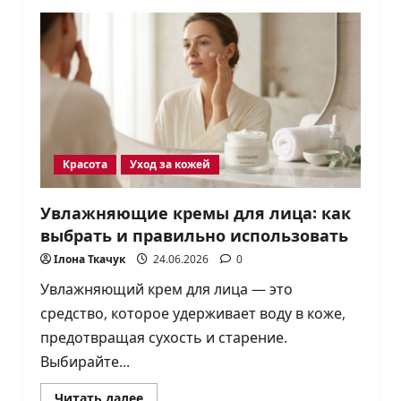
Как
помочь
при
солнечных
ожогах:
средства
и
уход
Красота
Уход за кожей
Увлажняющие кремы для лица: как
выбрать и правильно использовать
Ілона Ткачук
24.06.2026
0
Увлажняющий крем для лица — это
средство, которое удерживает воду в коже,
предотвращая сухость и старение.
Выбирайте...
Прочитать
Читать далее