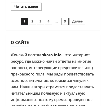
Прочитать
Читать далее
больше
о
Прически
Пагинация
на
1
2
3
4
…
9
Далее
средние
волосы:
записей
15
стильных
вариантов
на
О САЙТЕ
2026
год
Женский портал
skoro.info
– это интернет-
ресурс, где можно найти ответы на многие
вопросы, интересующие представительниц
прекрасного пола. Мы рады приветствовать
всех посетительниц, которые заглянули к
нам. Наши авторы стремятся предоставлять
читательницам полезную и актуальную
информацию, поэтому время, проведенное