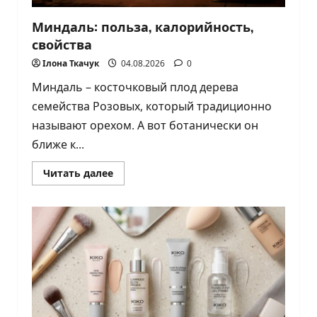
Миндаль: польза, калорийность,
свойства
Ілона Ткачук
04.08.2026
0
Миндаль – косточковый плод дерева
семейства Розовых, который традиционно
называют орехом. А вот ботанически он
ближе к...
Прочитать
Читать далее
больше
о
Миндаль:
польза,
калорийность,
свойства