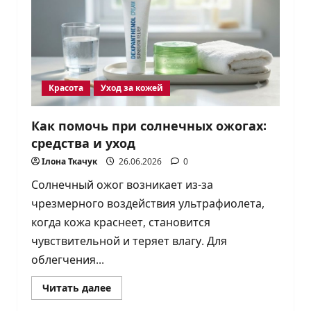
2026:
мотивация
и
саморазвитие
Красота
Уход за кожей
Как помочь при солнечных ожогах:
средства и уход
Ілона Ткачук
26.06.2026
0
Солнечный ожог возникает из-за
чрезмерного воздействия ультрафиолета,
когда кожа краснеет, становится
чувствительной и теряет влагу. Для
облегчения...
Прочитать
Читать далее
больше
о