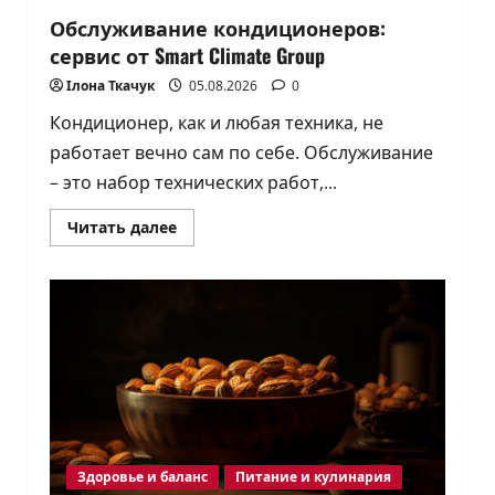
Обслуживание кондиционеров:
сервис от Smart Climate Group
Ілона Ткачук
05.08.2026
0
Кондиционер, как и любая техника, не
работает вечно сам по себе. Обслуживание
– это набор технических работ,...
Прочитать
Читать далее
больше
о
Обслуживание
кондиционеров:
сервис
от
Smart
Climate
Group
Здоровье и баланс
Питание и кулинария