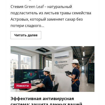
Стевия Green Leaf – натуральный
подсластитель из листьев травы семейства
Астровых, который заменяет сахар без
потери сладкого...
Прочитать
Читать далее
больше
о
Особенности
и
преимущества
стевии
Green
Leaf
Новости
Эффективная антивирусная
система: защита данных вашей