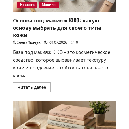
Красота
Макияж
Основа под макияж KIKO: какую
основу выбрать для своего типа
кожи
Ілона Ткачук
09.07.2026
0
База под макияж KIKO – это косметическое
средство, которое выравнивает текстуру
кожи и продлевает стойкость тонального
крема....
Прочитать
Читать далее
больше
о
Основа
под
макияж
KIKO:
какую
основу
выбрать
для