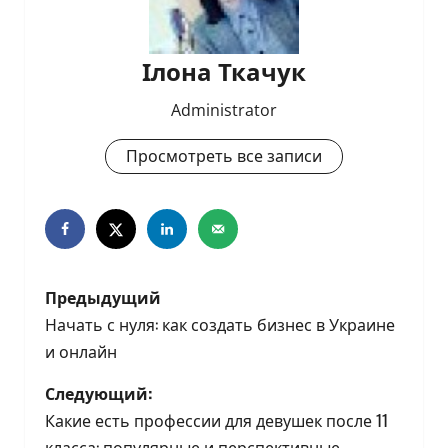
Ілона Ткачук
Administrator
Просмотреть все записи
Н
Предыдущий
а
Начать с нуля: как создать бизнес в Украине
и онлайн
в
Следующий:
и
Какие есть профессии для девушек после 11
класса: популярные и перспективные