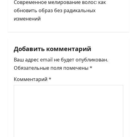
г
Современное мелирование волос: как
обновить образ без радикальных
а
изменений
ц
и
Добавить комментарий
я
Ваш адрес email не будет опубликован.
п
Обязательные поля помечены
*
о
Комментарий
*
з
а
п
и