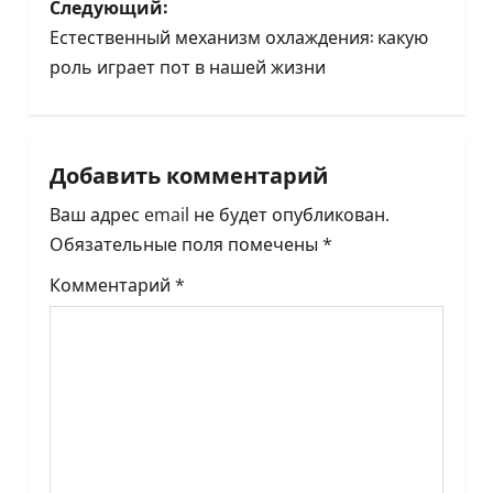
Следующий:
и
Естественный механизм охлаждения: какую
г
роль играет пот в нашей жизни
а
ц
Добавить комментарий
и
Ваш адрес email не будет опубликован.
Обязательные поля помечены
*
я
Комментарий
*
п
о
з
а
п