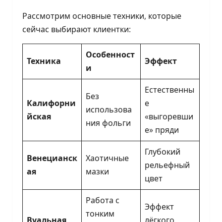
Рассмотрим основные техники, которые
сейчас выбирают клиентки:
Особенност
Техника
Эффект
и
Естественны
Без
Калифорни
е
использова
йская
«выгоревши
ния фольги
е» пряди
Глубокий
Венецианск
Хаотичные
рельефный
ая
мазки
цвет
Работа с
Эффект
тонким
Вуальная
лёгкого