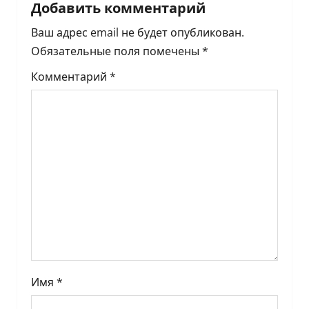
Добавить комментарий
ц
Ваш адрес email не будет опубликован.
и
Обязательные поля помечены
*
я
Комментарий
*
п
о
з
а
п
и
с
Имя
*