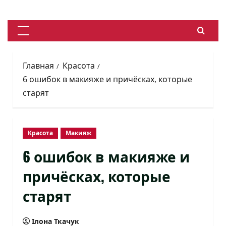
Перейти
к
содержимому
Основное
меню
Главная
Красота
6 ошибок в макияже и причёсках, которые
старят
Красота
Макияж
6 ошибок в макияже и
причёсках, которые
старят
Ілона Ткачук