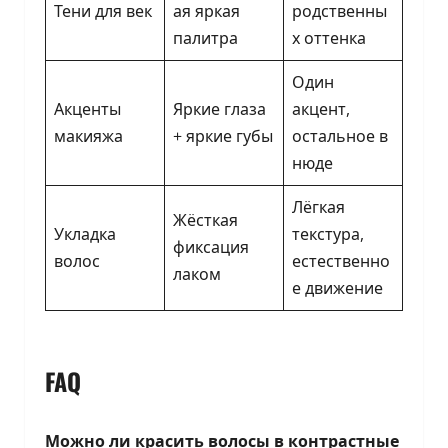
Тени для век
ая яркая
родственны
палитра
х оттенка
Один
Акценты
Яркие глаза
акцент,
макияжа
+ яркие губы
остальное в
нюде
Лёгкая
Жёсткая
Укладка
текстура,
фиксация
волос
естественно
лаком
е движение
FAQ
Можно ли красить волосы в контрастные