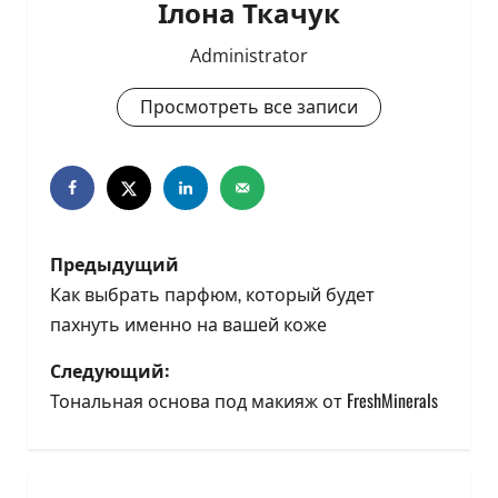
Ілона Ткачук
Administrator
Просмотреть все записи
Н
Предыдущий
а
Как выбрать парфюм, который будет
пахнуть именно на вашей коже
в
Следующий:
и
Тональная основа под макияж от FreshMinerals
г
а