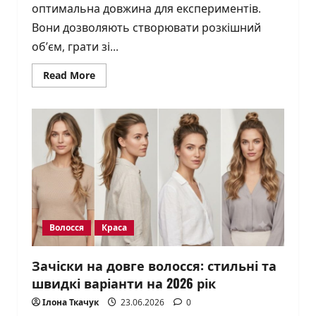
оптимальна довжина для експериментів.
Вони дозволяють створювати розкішний
об’єм, грати зі...
Read
Read More
more
about
Зачіски
на
середнє
волосся:
15
стильних
варіантів
на
2026
рік
Волосся
Краса
Зачіски на довге волосся: стильні та
швидкі варіанти на 2026 рік
Ілона Ткачук
23.06.2026
0