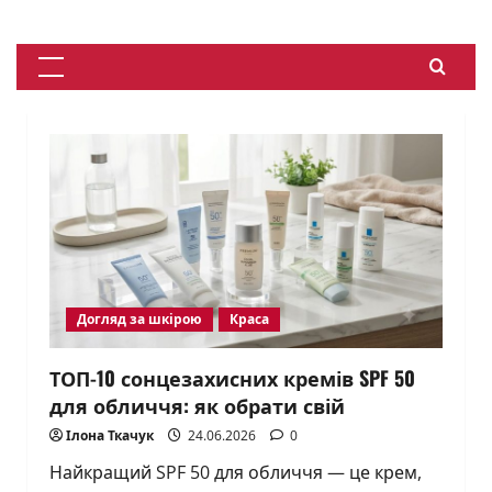
Skip
to
content
Primary
Menu
Догляд за шкірою
Краса
ТОП-10 сонцезахисних кремів SPF 50
для обличчя: як обрати свій
Ілона Ткачук
24.06.2026
0
Найкращий SPF 50 для обличчя — це крем,