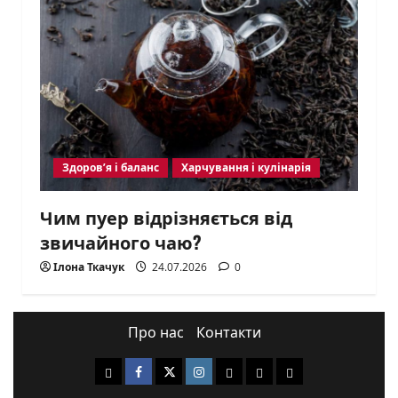
Здоров’я і баланс
Харчування і кулінарія
Чим пуер відрізняється від
звичайного чаю?
Ілона Ткачук
24.07.2026
0
Про нас
Контакти
Yelp
Facebook
Twitter
Instagram
Email
Login
Logout