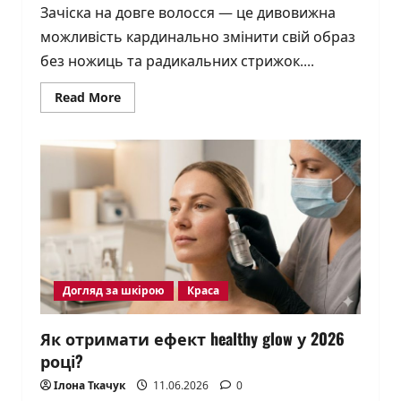
Зачіска на довге волосся — це дивовижна
можливість кардинально змінити свій образ
без ножиць та радикальних стрижок....
Read
Read More
more
about
Зачіски
на
довге
волосся:
стильні
та
швидкі
варіанти
на
2026
рік
Догляд за шкірою
Краса
Як отримати ефект healthy glow у 2026
році?
Ілона Ткачук
11.06.2026
0