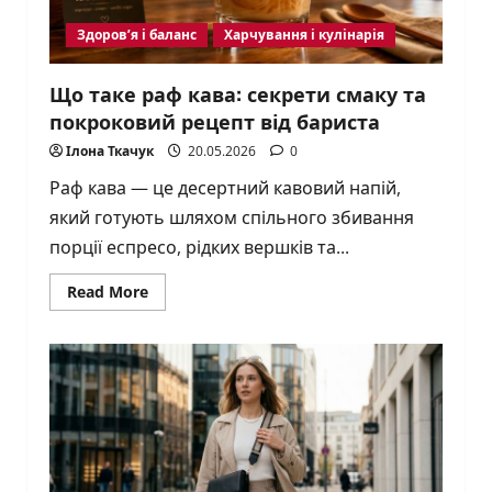
Здоров’я і баланс
Харчування і кулінарія
Що таке раф кава: секрети смаку та
покроковий рецепт від бариста
Ілона Ткачук
20.05.2026
0
Раф кава — це десертний кавовий напій,
який готують шляхом спільного збивання
порції еспресо, рідких вершків та...
Read
Read More
more
about
Що
таке
раф
кава:
секрети
смаку
та
покроковий
рецепт
від
бариста