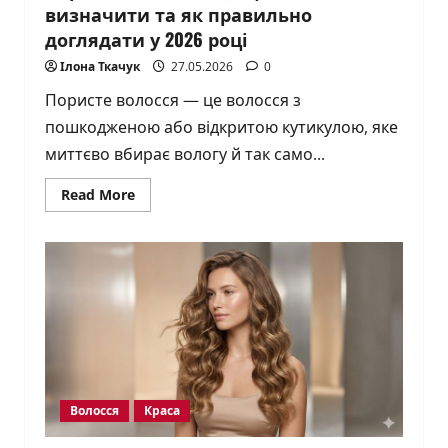
визначити та як правильно
доглядати у 2026 році
Ілона Ткачук
27.05.2026
0
Пористе волосся — це волосся з
пошкодженою або відкритою кутикулою, яке
миттєво вбирає вологу й так само...
Read
Read More
more
about
Пористе
волосся:
що
це
таке,
як
визначити
та
як
правильно
доглядати
у
2026
Волосся
Краса
році