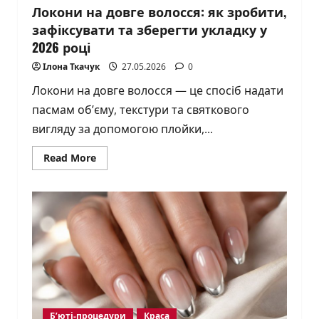
Локони на довге волосся: як зробити,
зафіксувати та зберегти укладку у
2026 році
Ілона Ткачук
27.05.2026
0
Локони на довге волосся — це спосіб надати
пасмам об’єму, текстури та святкового
вигляду за допомогою плойки,...
Read
Read More
more
about
Локони
на
довге
волосся:
як
зробити,
зафіксувати
та
зберегти
укладку
у
2026
році
Б’юті-процедури
Краса