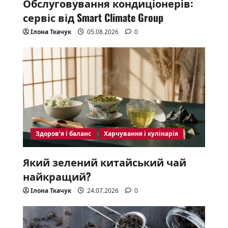
Обслуговування кондиціонерів:
сервіс від Smart Climate Group
Ілона Ткачук
05.08.2026
0
Здоров’я і баланс
Харчування і кулінарія
Який зелений китайський чай
найкращий?
Ілона Ткачук
24.07.2026
0