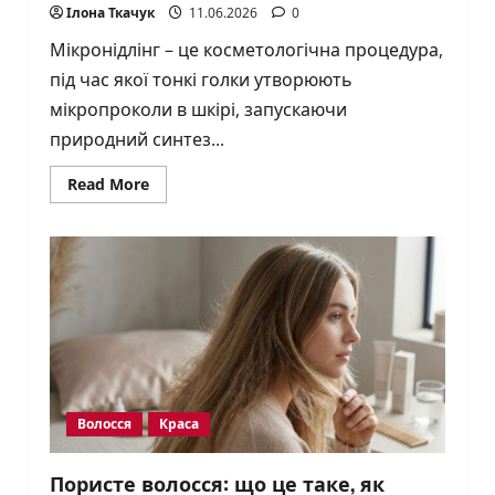
Ілона Ткачук
11.06.2026
0
Мікронідлінг – це косметологічна процедура,
під час якої тонкі голки утворюють
мікропроколи в шкірі, запускаючи
природний синтез...
Read
Read More
more
about
Мікронідлінг
обличчя:
що
це,
як
працює
і
чого
очікувати
Волосся
Краса
Пористе волосся: що це таке, як