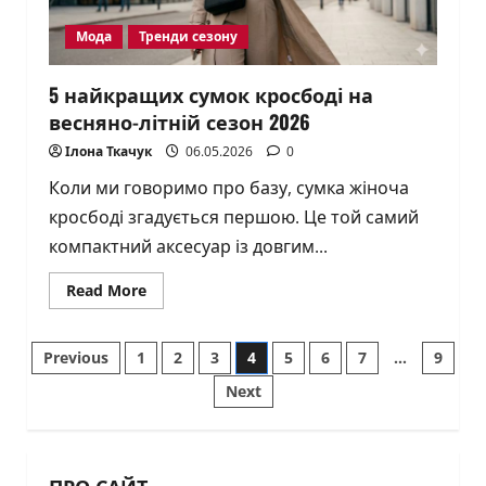
Мода
Тренди сезону
5 найкращих сумок кросбоді на
весняно-літній сезон 2026
Ілона Ткачук
06.05.2026
0
Коли ми говоримо про базу, сумка жіноча
кросбоді згадується першою. Це той самий
компактний аксесуар із довгим...
Read
Read More
more
about
5
Пагінація
найкращих
Previous
1
2
3
4
5
6
7
…
9
сумок
кросбоді
Next
записів
на
весняно-
літній
сезон
2026