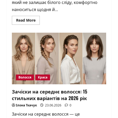
який не залишає білого сліду, комфортно
наноситься щодня й...
Read
Read More
more
about
ТОП-10
сонцезахисних
кремів
SPF
50
для
обличчя:
як
обрати
свій
Волосся
Краса
Зачіски на середнє волосся: 15
стильних варіантів на 2026 рік
Ілона Ткачук
23.06.2026
0
Зачіски на середнє волосся — це