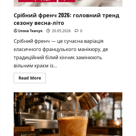
Срібний френч 2026: головний тренд
сезону весна-літо
Ілона Ткачук
20.05.2026
0
Срібний френч — це сучасна варіація
класичного французького манікюру, де
традиційний білий кінчик замінюють
вільним краєм із...
Read
Read More
more
about
Срібний
френч
2026:
головний
тренд
сезону
весна-
літо