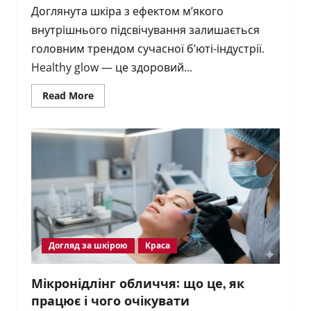
Доглянута шкіра з ефектом м’якого
внутрішнього підсвічування залишається
головним трендом сучасної б’юті-індустрії.
Healthy glow — це здоровий...
Read
Read More
more
about
Як
отримати
ефект
healthy
glow
у
2026
році?
Догляд за шкірою
Краса
Мікронідлінг обличчя: що це, як
працює і чого очікувати