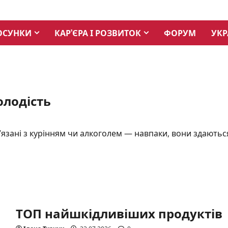
ОСУНКИ
КАР’ЄРА І РОЗВИТОК
ФОРУМ
УКР
олодість
’язані з курінням чи алкоголем — навпаки, вони здаютьс
ТОП найшкідливіших продуктів