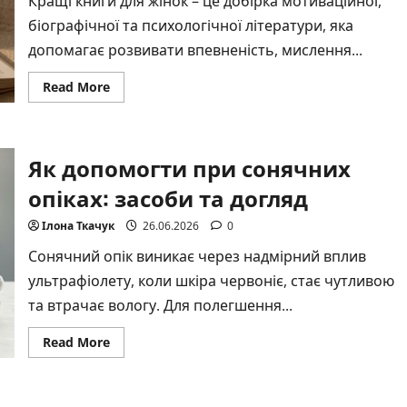
Кращі книги для жінок – це добірка мотиваційної,
біографічної та психологічної літератури, яка
допомагає розвивати впевненість, мислення...
Read
Read More
more
about
Кращі
книги
для
Як допомогти при сонячних
жінок
2026:
мотивація
опіках: засоби та догляд
і
саморозвиток
Ілона Ткачук
26.06.2026
0
Сонячний опік виникає через надмірний вплив
ультрафіолету, коли шкіра червоніє, стає чутливою
та втрачає вологу. Для полегшення...
Read
Read More
more
about
Як
допомогти
при