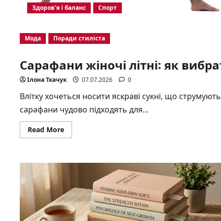
Здоров’я і баланс
Спорт
Мода
Поради стиліста
Сарафани жіночі літні: як вибра
Ілона Ткачук
07.07.2026
0
Влітку хочеться носити яскраві сукні, що струмують 
сарафани чудово підходять для...
Read
Read More
more
about
Сарафани
жіночі
літні:
як
вибрати
ідеальну
модель
під
тип
фігури