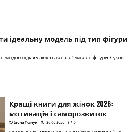
стретчинг:
користь,
вправи
та
ефективне
тренування
ти ідеальну модель під тип фігури
і вигідно підкреслюють всі особливості фігури. Сукні-
Кращі книги для жінок 2026:
мотивація і саморозвиток
Ілона Ткачук
26.06.2026
0