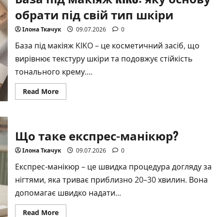
обрати під свій тип шкіри
Ілона Ткачук
09.07.2026
0
База під макіяж KIKO – це косметичний засіб, що
вирівнює текстуру шкіри та подовжує стійкість
тонального крему....
Read
Read More
more
about
База
під
макіяж
Що таке експрес-манікюр?
KIKO:
яку
основу
Ілона Ткачук
09.07.2026
0
обрати
під
свій
Експрес-манікюр – це швидка процедура догляду за
тип
нігтями, яка триває приблизно 20–30 хвилин. Вона
шкіри
допомагає швидко надати...
Read
Read More