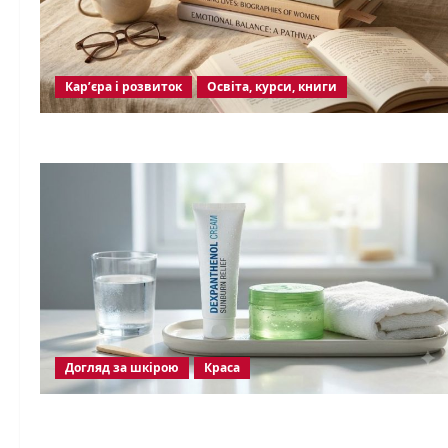
Кар’єра і розвиток
Освіта, курси, книги
Догляд за шкірою
Краса