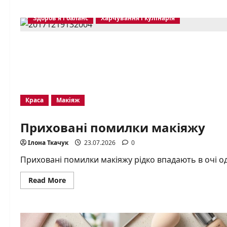
Здоров’я і баланс
Харчування і кулінарія
Краса
Макіяж
Приховані помилки макіяжу
Ілона Ткачук
23.07.2026
0
Приховані помилки макіяжу рідко впадають в очі одр
Read
Read More
more
about
Приховані
помилки
макіяжу