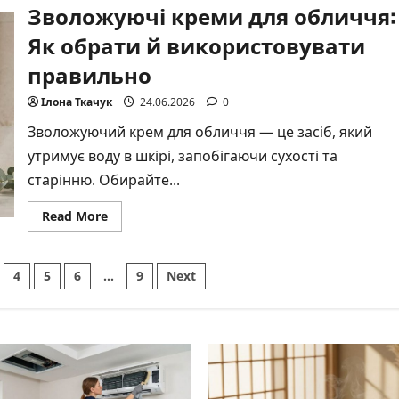
Зволожуючі креми для обличчя:
сонячних
опіках:
засоби
Як обрати й використовувати
та
догляд
правильно
Ілона Ткачук
24.06.2026
0
Зволожуючий крем для обличчя — це засіб, який
утримує воду в шкірі, запобігаючи сухості та
старінню. Обирайте...
Read
Read More
more
about
Зволожуючі
креми
4
5
6
…
9
Next
для
обличчя:
Як
обрати
й
використовувати
правильно