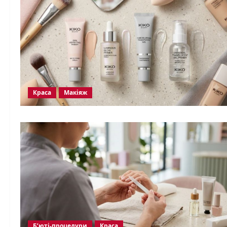
Краса
Макіяж
Б’юті-процедури
Краса