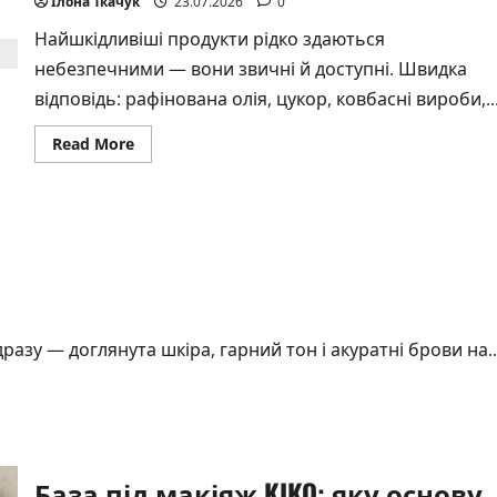
Ілона Ткачук
23.07.2026
0
Найшкідливіші продукти рідко здаються
небезпечними — вони звичні й доступні. Швидка
відповідь: рафінована олія, цукор, ковбасні вироби,..
Read
Read More
more
about
ТОП
найшкідливіших
продуктів
азу — доглянута шкіра, гарний тон і акуратні брови на..
База під макіяж KIKO: яку основу