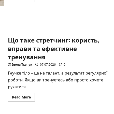
more
about
Що
таке
експрес-
манікюр?
Що таке стретчинг: користь,
вправи та ефективне
тренування
Ілона Ткачук
07.07.2026
0
Гнучке тіло – це не талант, а результат регулярної
роботи. Якщо ви тренуєтесь або просто хочете
рухатися...
Read
Read More
more
about
Що
таке