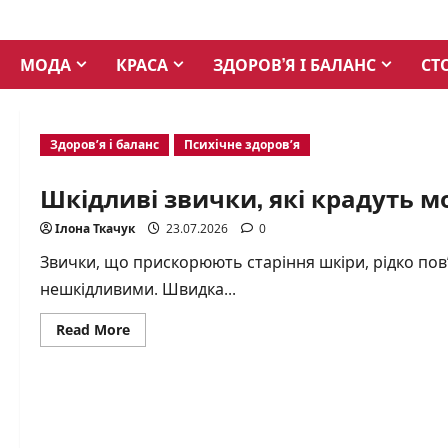
Skip
to
МОДА
КРАСА
ЗДОРОВ’Я І БАЛАНС
СТ
content
Здоров’я і баланс
Психічне здоров’я
Шкідливі звички, які крадуть м
Ілона Ткачук
23.07.2026
0
Звички, що прискорюють старіння шкіри, рідко пов
нешкідливими. Швидка...
Read
Read More
more
about
Шкідливі
звички,
які
крадуть
молодість